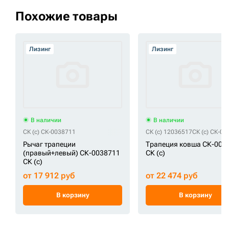
Похожие товары
Лизинг
Лизинг
В наличии
В наличии
СК (c) СК-0038711
СК (c) 12036517
СК (c) СК-0
Рычаг трапеции
Трапеция ковша СК-003
(правый+левый) СК-0038711
СК (c)
СК (c)
от 17 912 руб
от 22 474 руб
В корзину
В корзину