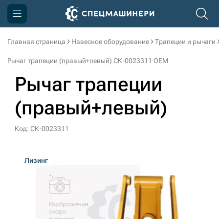
Главная страница
Навесное оборудование
Трапеции и рычаги
Компания
Рычаг трапеции (правый+левый) СК-0023311 OEM
Акции
Рычаг трапеции
Доставка и оплата
(правый+левый)
Информация
Контакты
Код: СК-0023311
3D тур по производству
Лизинг
3D тур по складам
sksale@skdst.ru