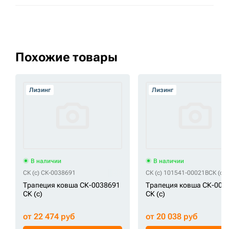
Похожие товары
Лизинг
Лизинг
В наличии
В наличии
СК (c) СК-0038691
СК (c) 101541-00021B
СК (c)
Трапеция ковша СК-0038691
Трапеция ковша СК-000
СК (c)
СК (c)
от 22 474 руб
от 20 038 руб