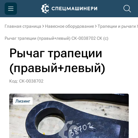
Главная страница
Навесное оборудование
Трапеции и рычаги
Компания
Рычаг трапеции (правый+левый) СК-0038702 СК (c)
Акции
Рычаг трапеции
Доставка и оплата
(правый+левый)
Информация
Контакты
Код: СК-0038702
3D тур по производству
Лизинг
Лизинг
Лизинг
3D тур по складам
sksale@skdst.ru