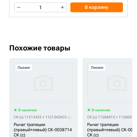
В корзину
Похожие товары
Лизинг
Лизинг
В наличии
В наличии
СК (c) 11213425 + 11213426
СК (c) СК-0038714
СК (c) 11266813 + 11266812
Рычаг трапеции
Рычаг трапеции
(правый+левый) СК-0038714
(правый+левый) СК-003
СК (c)
СК (c)