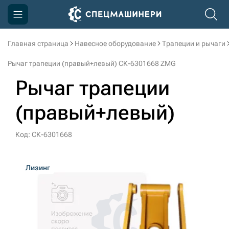
Главная страница
Навесное оборудование
Трапеции и рычаги
Компания
Рычаг трапеции (правый+левый) СК-6301668 ZMG
Акции
Рычаг трапеции
Доставка и оплата
(правый+левый)
Информация
Контакты
Код: СК-6301668
3D тур по производству
Лизинг
3D тур по складам
sksale@skdst.ru