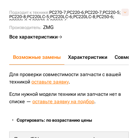
Подходит к технике:
PC270-7;
PC220-6;
PC220-7;
PC220-5;
PC220-8;
PC220LC-5;
PC220LC-6;
PC220LC-8;
PC250-6;
PC220LC-7;
PC270-8;
PC230-6;
ZMG
Производитель:
Все характеристики
Возможные замены
Характеристики
Совмести
Для проверки совместимости запчасти с вашей
техникой
оставьте заявку
.
Если нужной модели техники или запчасти нет в
списке —
оставьте заявку на подбор
.
Сортировать: по возрастанию цены