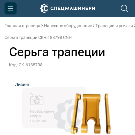
Главная страница
Навесное оборудование
Трапеции и рычаги
Компания
Серьга трапеции СК-6188798 CNH
Акции
Серьга трапеции
Доставка и оплата
Код: СК-6188798
Информация
Контакты
Лизинг
3D тур по производству
3D тур по складам
sksale@skdst.ru