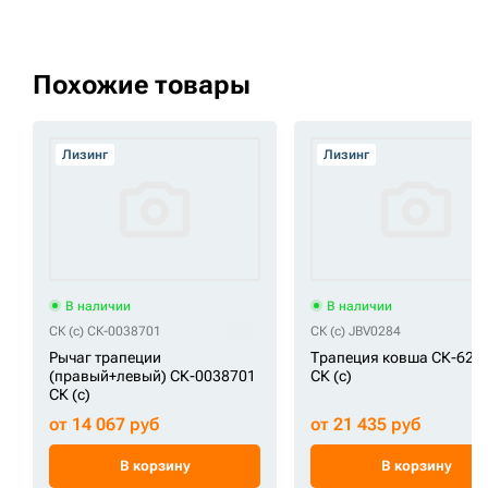
Похожие товары
Лизинг
Лизинг
В наличии
В наличии
СК (c) СК-0038701
СК (c) JBV0284
Рычаг трапеции
Трапеция ковша СК-627
(правый+левый) СК-0038701
СК (c)
СК (c)
от 14 067 руб
от 21 435 руб
В корзину
В корзину