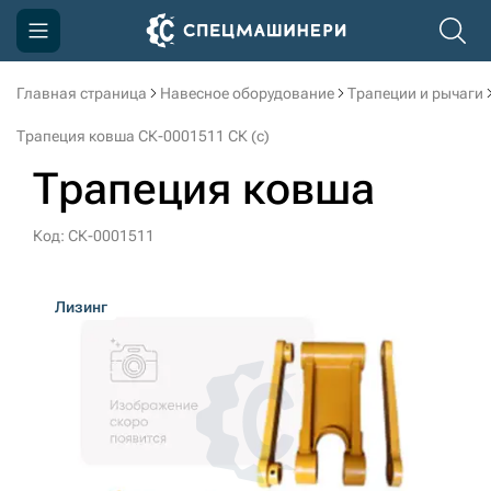
Главная страница
Навесное оборудование
Трапеции и рычаги
Компания
Трапеция ковша СК-0001511 СК (c)
Акции
Трапеция ковша
Доставка и оплата
Код: СК-0001511
Информация
Контакты
Лизинг
3D тур по производству
3D тур по складам
sksale@skdst.ru