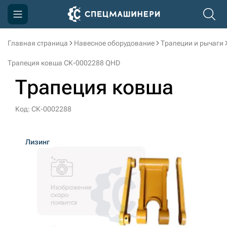
Главная страница
Навесное оборудование
Трапеции и рычаги
Компания
Трапеция ковша СК-0002288 QHD
Акции
Трапеция ковша
Доставка и оплата
Код: СК-0002288
Информация
Контакты
Лизинг
3D тур по производству
3D тур по складам
sksale@skdst.ru