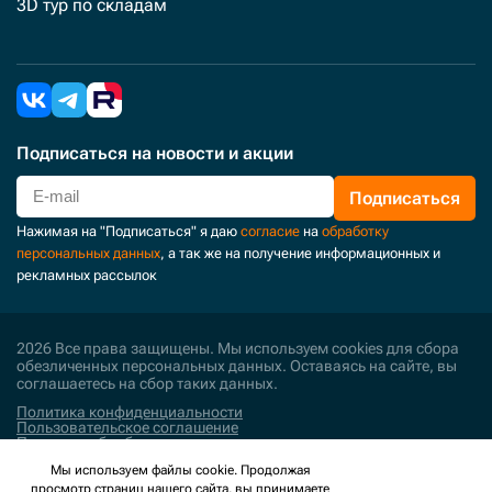
3D тур по складам
Подписаться
на новости и акции
Подписаться
Нажимая на "Подписаться" я даю
согласие
на
обработку
персональных данных
, а так же на получение информационных и
рекламных рассылок
2026 Все права защищены. Мы используем cookies для сбора
обезличенных персональных данных. Оставаясь на сайте, вы
соглашаетесь на сбор таких данных.
Политика конфиденциальности
Пользовательское соглашение
Политика обработки персональных данных
Мы используем файлы cookie. Продолжая
Поддержка и развитие
просмотр страниц нашего сайта, вы принимаете