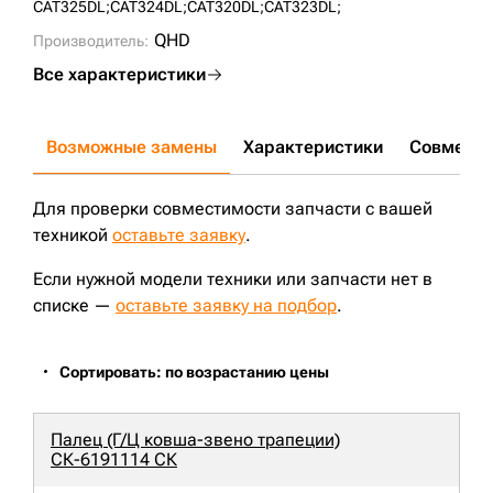
CAT325DL;
CAT324DL;
CAT320DL;
CAT323DL;
QHD
Производитель:
Все характеристики
Возможные замены
Характеристики
Совмести
Для проверки совместимости запчасти с вашей
техникой
оставьте заявку
.
Если нужной модели техники или запчасти нет в
списке —
оставьте заявку на подбор
.
Сортировать: по возрастанию цены
Палец (Г/Ц ковша-звено трапеции)
СК-6191114 СК