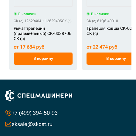
В наличии
В наличии
СК (c) 12629404 + 12629405
СК (c) СК-0038706
СК (c) 61Q6-40010
Рычаг трапеции
Трапеция ковша СК-000
(правый+левый) СК-0038706
СК (c)
СК (c)
от 17 684 руб
от 22 474 руб
В корзину
В корзину
+7 (499) 394-50-93
sksale@skdst.ru