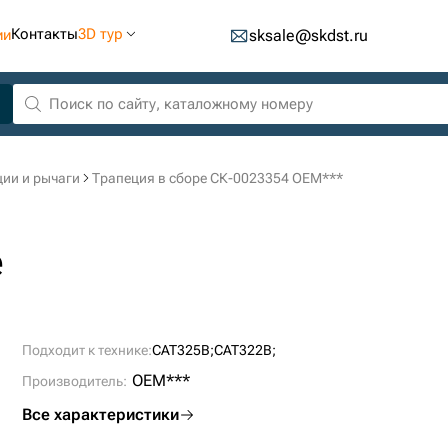
Контакты
3D тур
ии
sksale@skdst.ru
ии и рычаги
Трапеция в сборе СК-0023354 OEM***
е
Подходит к технике:
CAT325B;
CAT322B;
OEM***
Производитель:
Все характеристики