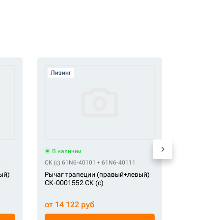
Лизинг
Лизинг
В наличии
В наличи
СК (c) 61N6-40101 + 61N6-40111
СК (c) 80825
ый)
Рычаг трапеции (правый+левый)
Рычаг тра
СК-0001552 СК (c)
СК-14895 С
от 14 122 руб
от 18 021