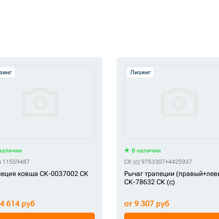
зинг
Лизинг
наличии
В наличии
) 11559487
СК (c) 9753307+4425937
еция ковша СК-0037002 СК
Рычаг трапеции (правый+лев
СК-78632 СК (c)
34 614 руб
от 9 307 руб