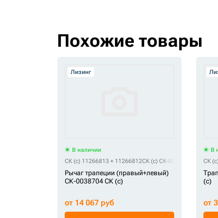
Похожие товары
Лизинг
Ли
В наличии
В 
СК (c) 11266813 + 11266812
СК (c) СК-0038704
СК (c
Рычаг трапеции (правый+левый)
Трап
СК-0038704 СК (c)
(c)
от 14 067 руб
от 