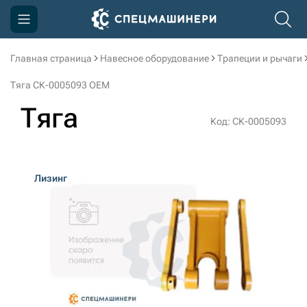
Главная страница
Навесное оборудование
Трапеции и рычаги
Компания
Тяга СК-0005093 OEM
Акции
Тяга
Код: СК-0005093
Доставка и оплата
Информация
Лизинг
Контакты
3D тур по производству
3D тур по складам
sksale@skdst.ru