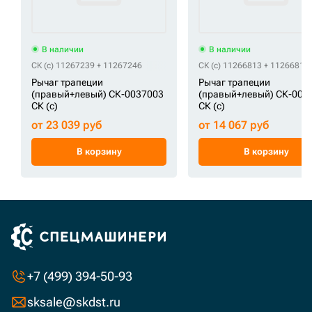
В наличии
В наличии
СК (c) 11267239 + 11267246
СК (c) 11266813 + 11266812
Рычаг трапеции
Рычаг трапеции
(правый+левый) СК-0037003
(правый+левый) СК-003
СК (c)
СК (c)
от 23 039 руб
от 14 067 руб
В корзину
В корзину
+7 (499) 394-50-93
sksale@skdst.ru