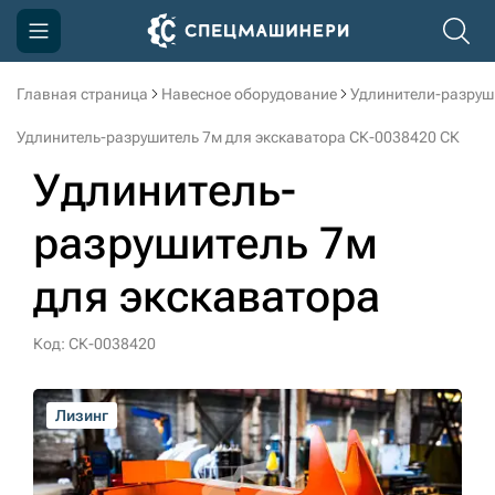
Главная страница
Навесное оборудование
Удлинители-разруш
Компания
Удлинитель-разрушитель 7м для экскаватора СК-0038420 СК
Акции
Удлинитель-
Доставка и оплата
разрушитель 7м
Информация
для экскаватора
Контакты
3D тур по производству
Код: СК-0038420
3D тур по складам
Лизинг
Лизинг
Лизинг
Лизинг
Лизинг
sksale@skdst.ru