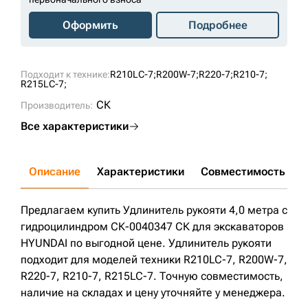
Оформить
Подробнее
Подходит к технике:
R210LC-7;
R200W-7;
R220-7;
R210-7;
R215LC-7;
СК
Производитель:
Все характеристики
Описание
Характеристики
Совместимость
Д
Предлагаем купить Удлинитель рукояти 4,0 метра с
гидроцилиндром СК-0040347 СК для экскаваторов
HYUNDAI по выгодной цене. Удлинитель рукояти
подходит для моделей техники R210LC-7, R200W-7,
R220-7, R210-7, R215LC-7. Точную совместимость,
наличие на складах и цену уточняйте у менеджера.