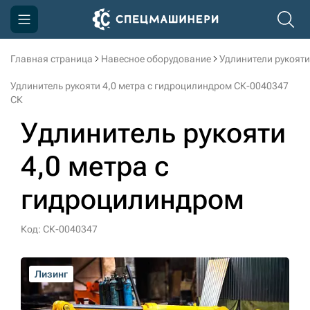
Главная страница
Навесное оборудование
Удлинители рукояти
Компания
Удлинитель рукояти 4,0 метра с гидроцилиндром СК-0040347
Акции
СК
Удлинитель рукояти
Доставка и оплата
Информация
4,0 метра с
Контакты
гидроцилиндром
3D тур по производству
Код: СК-0040347
3D тур по складам
Лизинг
Лизинг
Лизинг
Лизинг
Лизинг
sksale@skdst.ru