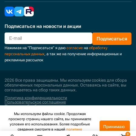
Подписаться
на новости и акции
Подписаться
Нажимая на "Подписаться" я даю
согласие
на
обработку
персональных данных
, а так же на получение информационных и
рекламных рассылок
2026 Все права защищены. Мы используем cookies для сбора
обезличенных персональных данных. Оставаясь на сайте, вы
соглашаетесь на сбор таких данных.
Политика конфиденциальности
Пользовательское соглашение
Политика обработки персональных данных
Мы используем файлы cookie. Продолжая
Поддержка и развитие
просмотр страниц нашего сайта, вы принимаете
условия его использования. Более подробные
Принимаю
сведения смотрите в нашей
политике
конфиденциальности
.