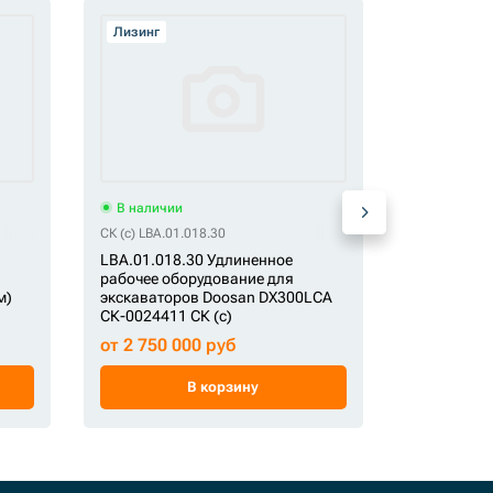
Лизинг
Лизинг
В наличии
В наличи
СК (c) LBA.01.018.30
СК LBA.01.01
LBA.01.018.30 Удлиненное
LBA.01.014
рабочее оборудование для
рабочее о
м)
экскаваторов Doosan DX300LCA
экскаватор
СК-0024411 СК (c)
СК-002970
от 2 750 000 руб
от 1 660 
В корзину