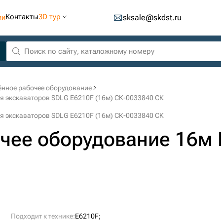
Контакты
3D тур
ии
sksale@skdst.ru
ённое рабочее оборудование
ля экскаваторов SDLG E6210F (16м) СК-0033840 СК
ля экскаваторов SDLG E6210F (16м) СК-0033840 СК
чее оборудование 16м 
Подходит к технике:
E6210F;