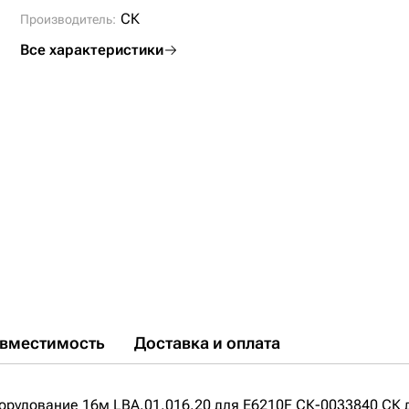
СК
Производитель:
Все характеристики
вместимость
Доставка и оплата
орудование 16м LBA.01.016.20 для E6210F СК-0033840 СК 