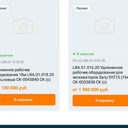
зинг
Лизинг
В наличии
наличии
СК (c) LBA.01.016.20
) LBA.01.018.20
LBA.01.016.20 Удлиненное
ненное рабочее
рабочее оборудование для
удование 18м LBA.01.018.20
экскаваторов Sany SY215 (16
гц ковша СК-0043840 СК (c)
СК-0033838 СК (c)
2 100 000 руб
от 1 980 000 руб
В корзину
В корзину