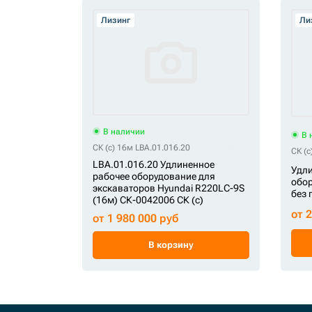
Лизинг
Ли
В наличии
В 
СК (c) 16м LBA.01.016.20
СК (c
LBA.01.016.20 Удлиненное
Удли
рабочее оборудование для
обор
экскаваторов Hyundai R220LC-9S
без 
(16м) СК-0042006 СК (c)
от 
от 1 980 000 руб
В корзину