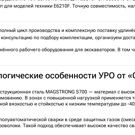
 для моделей техники E6210F. Точную совместимость, нали
ный цикл производства и комплексную поставку удлинённ
консультацию по подбору комплектации, организуем достав
нённого рабочего оборудования для экскаваторов. В том ч
ологические особенности УРО о
нструкционная сталь MAGSTRONG S700 — материал с высок
ормованию. В зонах с повышенной нагрузкой применяется
й вязкостью и стойкостью к низким температурам до -40 
олуавтоматической сварки в среде защитных газов (смесь 
оволоки. Такой подход обеспечивает высокое качество св