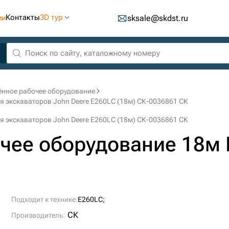
Контакты
3D тур
ии
sksale@skdst.ru
ённое рабочее оборудование
я экскаваторов John Deere E260LC (18м) СК-0036861 СК
я экскаваторов John Deere E260LC (18м) СК-0036861 СК
чее оборудование 18м 
Подходит к технике:
E260LC;
СК
Производитель: