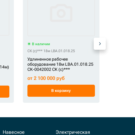
В наличи
В наличии
СК (c) LBA.0
СК (c)*** 18м LBA.01.018.25
LBA.01.018
Удлиненное рабочее
рабочее о
оборудование 18м LBA.01.018.25
(14м)
экскавато
СК-0042002 СК (c)***
(18м) СК-0
от 2 100 000 руб
от 2 100 
В корзину
Навесное
Электрическая