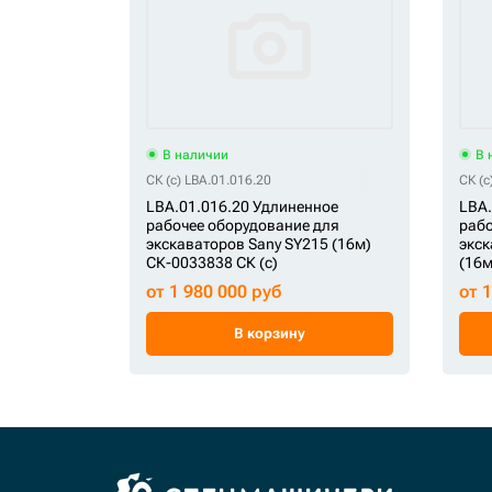
В наличии
В 
СК (c) LBA.01.016.20
СК (c
LBA.01.016.20 Удлиненное
LBA.
рабочее оборудование для
рабо
экскаваторов Sany SY215 (16м)
экск
СК-0033838 СК (c)
(16м
от 1 980 000 руб
от 
В корзину