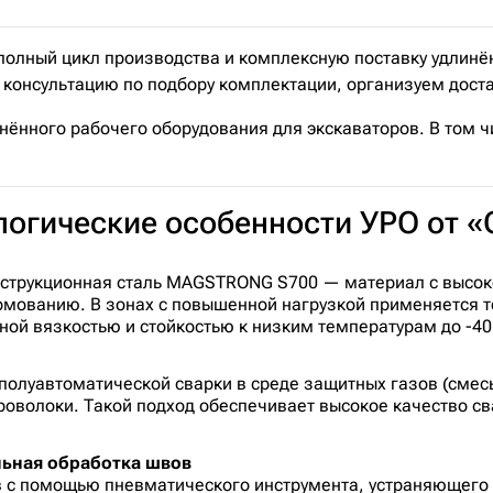
ный цикл производства и комплексную поставку удлинённ
консультацию по подбору комплектации, организуем достав
нённого рабочего оборудования для экскаваторов. В том ч
ологические особенности УРО о
нструкционная сталь MAGSTRONG S700 — материал с высок
ормованию. В зонах с повышенной нагрузкой применяется
й вязкостью и стойкостью к низким температурам до -40 
олуавтоматической сварки в среде защитных газов (смесь 
оволоки. Такой подход обеспечивает высокое качество св
льная обработка швов
в с помощью пневматического инструмента, устраняющего 