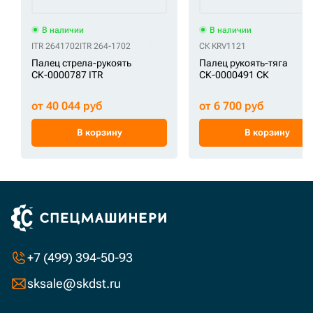
В наличии
В наличии
ITR 2641702
ITR 264-1702
СК KRV1121
Палец стрела-рукоять
Палец рукоять-тяга
СК-0000787 ITR
СК-0000491 СК
от 40 044 руб
от 6 700 руб
В корзину
В корзину
+7 (499) 394-50-93
sksale@skdst.ru