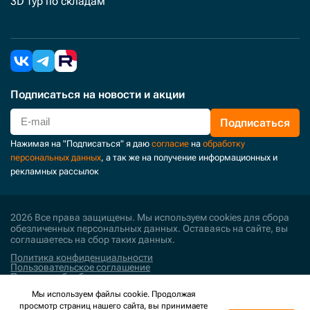
3D тур по складам
Подписаться
на новости и акции
Подписаться
Нажимая на "Подписаться" я даю
согласие
на
обработку
персональных данных
, а так же на получение информационных и
рекламных рассылок
2026 Все права защищены. Мы используем cookies для сбора
обезличенных персональных данных. Оставаясь на сайте, вы
соглашаетесь на сбор таких данных.
Политика конфиденциальности
Пользовательское соглашение
Политика обработки персональных данных
Мы используем файлы cookie. Продолжая
Поддержка и развитие
просмотр страниц нашего сайта, вы принимаете