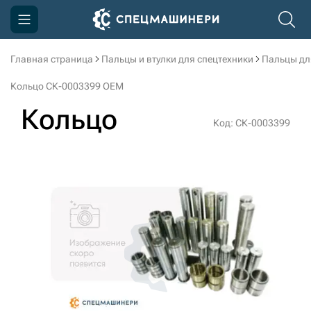
Главная страница
Пальцы и втулки для спецтехники
Пальцы дл
Компания
Кольцо СК-0003399 OEM
Акции
Кольцо
Код: СК-0003399
Доставка и оплата
Информация
Контакты
3D тур по производству
3D тур по складам
sksale@skdst.ru