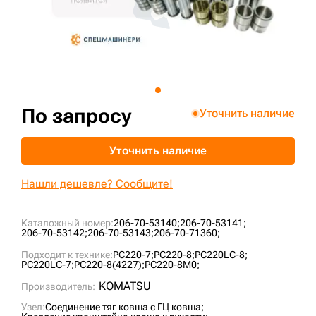
+7 (499) 394-50-93
По запросу
Уточнить наличие
Уточнить наличие
Нашли дешевле? Сообщите!
Каталожный номер:
206-70-53140;
206-70-53141;
206-70-53142;
206-70-53143;
206-70-71360;
Подходит к технике:
PC220-7;
PC220-8;
PC220LC-8;
PC220LC-7;
PC220-8(4227);
PC220-8M0;
KOMATSU
Производитель:
Узел:
Соединение тяг ковша с ГЦ ковша;