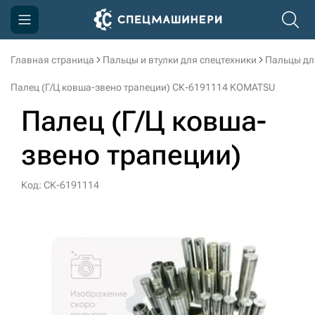
Главная страница
Пальцы и втулки для спецтехники
Пальцы дл
Компания
Палец (Г/Ц ковша-звено трапеции) СК-6191114 KOMATSU
Акции
Палец (Г/Ц ковша-
Доставка и оплата
звено трапеции)
Информация
Контакты
Код: СК-6191114
3D тур по производству
3D тур по складам
sksale@skdst.ru