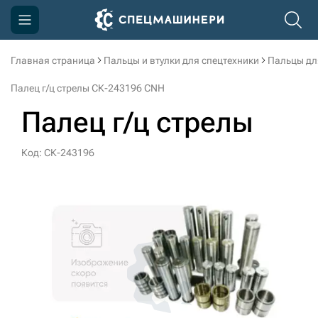
Главная страница
Пальцы и втулки для спецтехники
Пальцы дл
Компания
Палец г/ц стрелы СК-243196 CNH
Акции
Палец г/ц стрелы
Доставка и оплата
Код: СК-243196
Информация
Контакты
3D тур по производству
3D тур по складам
sksale@skdst.ru