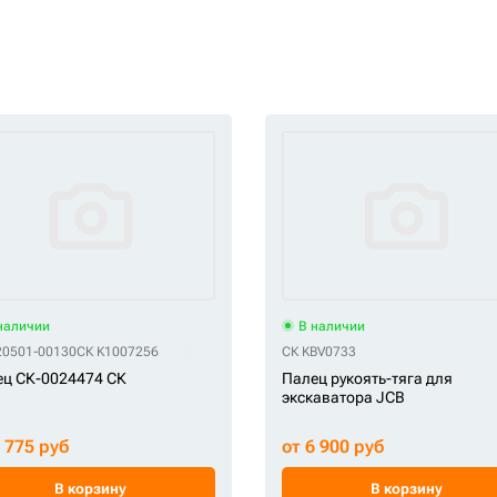
наличии
В наличии
20501-00130
СК K1007256
СК KBV0733
ц СК-0024474 СК
Палец рукоять-тяга для
экскаватора JCB
5 775 руб
от 6 900 руб
В корзину
В корзину