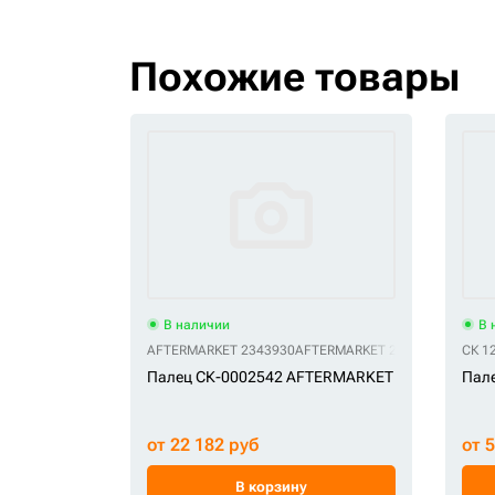
Похожие товары
В наличии
В 
AFTERMARKET 2343930
AFTERMARKET 234-3930
СК 1
Палец СК-0002542 AFTERMARKET
Пале
от 22 182 руб
от 
В корзину