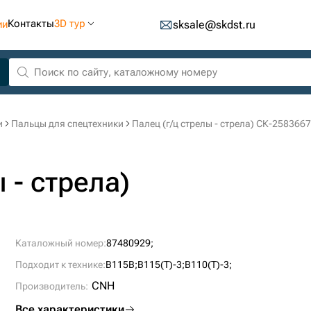
Контакты
3D тур
ии
sksale@skdst.ru
и
Пальцы для спецтехники
Палец (г/ц стрелы - стрела) СК-258366
 - стрела)
Каталожный номер:
87480929;
Подходит к технике:
B115B;
B115(T)-3;
B110(T)-3;
CNH
Производитель:
Все характеристики