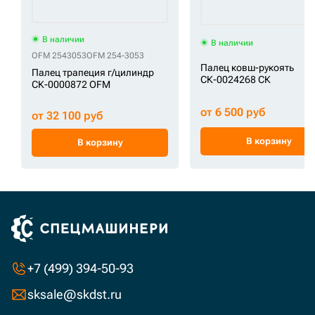
В наличии
В наличии
OFM 2543053
OFM 254-3053
Палец ковш-рукоять
Палец трапеция г/цилиндр
СК-0024268 СК
СК-0000872 OFM
от 6 500 руб
от 32 100 руб
В корзину
В корзину
+7 (499) 394-50-93
sksale@skdst.ru