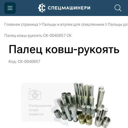
Главная страница
Пальцы и втулки для спецтехники
Пальцы дл
Компания
Палец ковш-рукоять СК-0040857 СК
Акции
Палец ковш-рукоять
Доставка и оплата
Код: СК-0040857
Информация
Контакты
3D тур по производству
3D тур по складам
sksale@skdst.ru