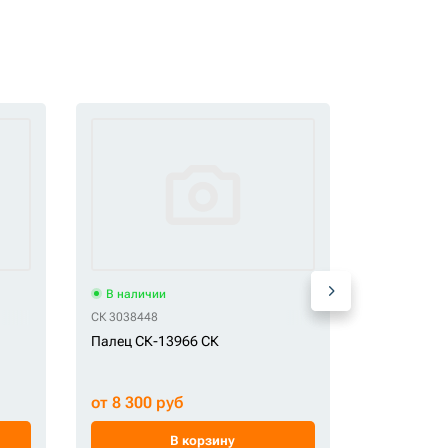
В наличии
В наличи
СК 3038448
СК KRV1121
Палец СК-13966 СК
Палец руко
СК
от 8 300 руб
от 6 700 
В корзину