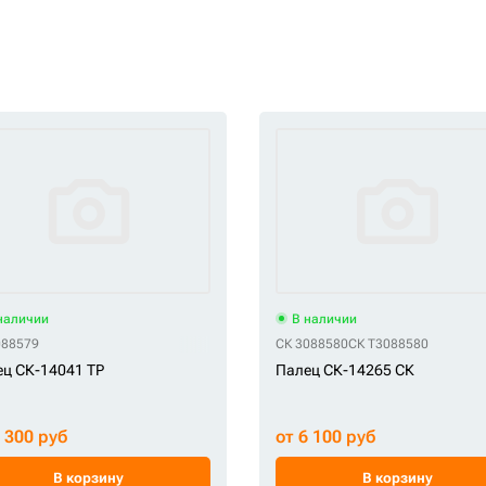
наличии
В наличии
088579
СК 3088580
СК T3088580
ц СК-14041 TP
Палец СК-14265 СК
5 300 руб
от 6 100 руб
В корзину
В корзину