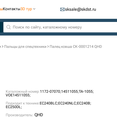
Контакты
3D тур
ии
sksale@skdst.ru
и
Пальцы для спецтехники
Палец ковша СК-0001214 QHD
Каталожный номер:
1172-07070;
14511055;
TA-1055;
VOE14511055;
Подходит к технике:
EC240BLC;
EC240NLC;
EC240B;
EC250DL;
QHD
Производитель: