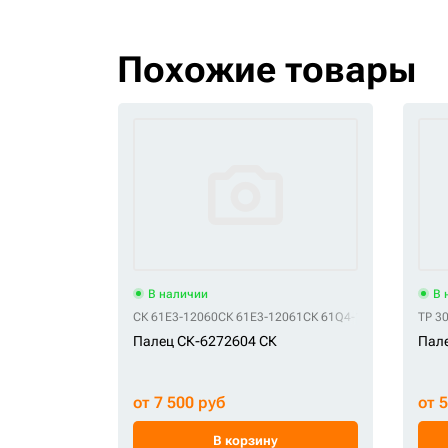
Похожие товары
В наличии
В 
СК 61E3-12060
СК 61E3-12061
СК 61Q4-12060
TP 3
Палец СК-6272604 СК
Пале
от 7 500 руб
от 
В корзину