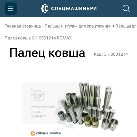
Главная страница
Пальцы и втулки для спецтехники
Пальцы дл
Компания
Палец ковша СК-0001214 ROMAX
Акции
Палец ковша
Код: СК-0001214
Доставка и оплата
Информация
Контакты
3D тур по производству
3D тур по складам
sksale@skdst.ru