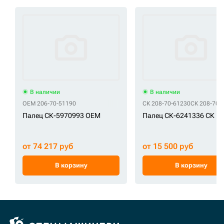
В наличии
В наличии
OEM 206-70-51190
СК 208-70-61230
СК 208-70-
Палец СК-5970993 OEM
Палец СК-6241336 СК
от 74 217 руб
от 15 500 руб
В корзину
В корзину