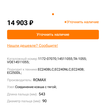
+7 (499) 394-50-93
14 903 ₽
Уточнить наличие
Уточнить наличие
Нашли дешевле? Сообщите!
Каталожный номер:
1172-07070;
14511055;
TA-1055;
VOE14511055;
Подходит к технике:
EC240BLC;
EC240NLC;
EC240B;
EC250DL;
ROMAX
Производитель:
Узел:
Соединение ковша с тягой;
543
Длина пальца (мм):
90
Диаметр пальца (мм):