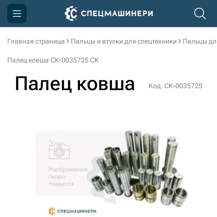
Главная страница
Пальцы и втулки для спецтехники
Пальцы дл
Компания
Палец ковша СК-0035725 СК
Акции
Палец ковша
Код: СК-0035725
Доставка и оплата
Информация
Контакты
3D тур по производству
3D тур по складам
sksale@skdst.ru