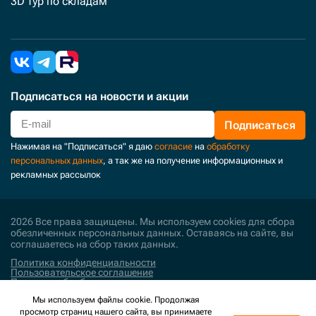
3D тур по складам
Подписаться
на новости и акции
Подписаться
Нажимая на "Подписаться" я даю
согласие
на
обработку
персональных данных
, а так же на получение информационных и
рекламных рассылок
2026 Все права защищены. Мы используем cookies для сбора
обезличенных персональных данных. Оставаясь на сайте, вы
соглашаетесь на сбор таких данных.
Политика конфиденциальности
Пользовательское соглашение
Политика обработки персональных данных
Мы используем файлы cookie. Продолжая
Поддержка и развитие
просмотр страниц нашего сайта, вы принимаете