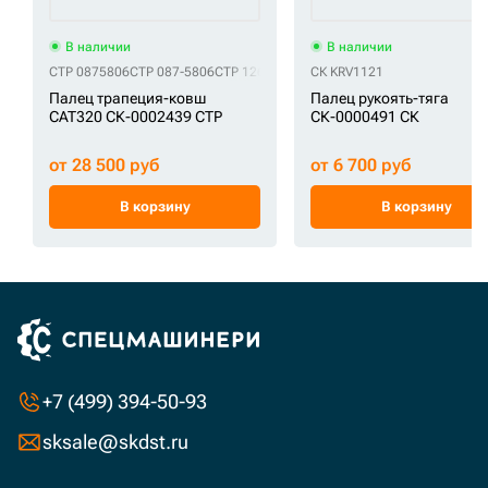
В наличии
В наличии
CTP 0875806
CTP 087-5806
CTP 1269461
CTP 3017968
СК KRV1121
CTP 301-7968
CTP
Палец трапеция-ковш
Палец рукоять-тяга
CAT320 СК-0002439 CTP
СК-0000491 СК
от 28 500 руб
от 6 700 руб
В корзину
В корзину
+7 (499) 394-50-93
sksale@skdst.ru