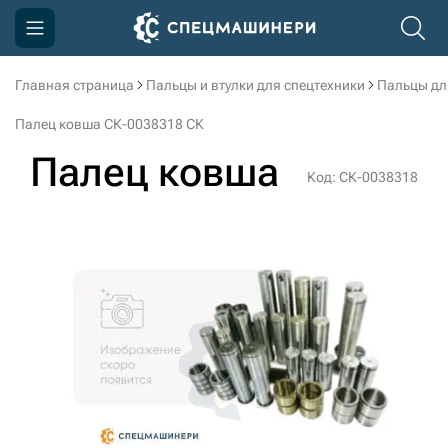
Главная страница
Пальцы и втулки для спецтехники
Пальцы дл
Компания
Палец ковша СК-0038318 СК
Акции
Палец ковша
Код: СК-0038318
Доставка и оплата
Информация
Контакты
3D тур по производству
3D тур по складам
sksale@skdst.ru