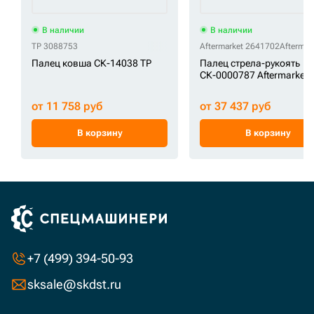
В наличии
В наличии
TP 3088753
Aftermarket 2641702
Aftermar
Палец ковша СК-14038 TP
Палец стрела-рукоять
СК-0000787 Aftermarket
от 11 758 руб
от 37 437 руб
В корзину
В корзину
+7 (499) 394-50-93
sksale@skdst.ru