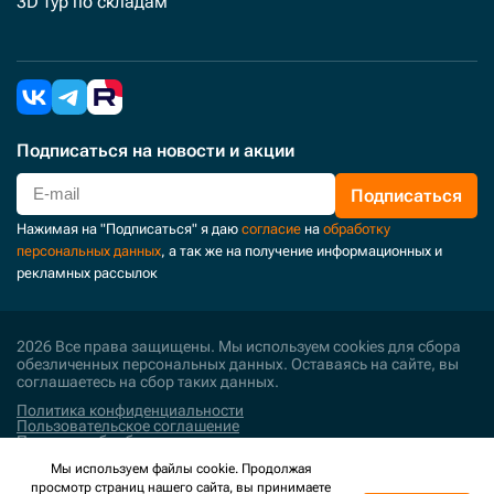
3D тур по складам
Подписаться
на новости и акции
Подписаться
Нажимая на "Подписаться" я даю
согласие
на
обработку
персональных данных
, а так же на получение информационных и
рекламных рассылок
2026 Все права защищены. Мы используем cookies для сбора
обезличенных персональных данных. Оставаясь на сайте, вы
соглашаетесь на сбор таких данных.
Политика конфиденциальности
Пользовательское соглашение
Политика обработки персональных данных
Мы используем файлы cookie. Продолжая
Поддержка и развитие
просмотр страниц нашего сайта, вы принимаете