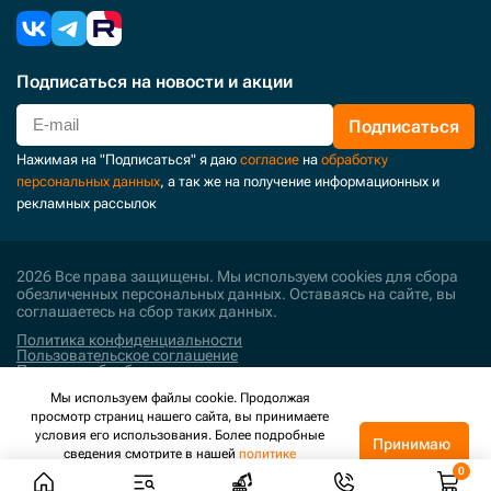
Подписаться
на новости и акции
Подписаться
Нажимая на "Подписаться" я даю
согласие
на
обработку
персональных данных
, а так же на получение информационных и
рекламных рассылок
2026 Все права защищены. Мы используем cookies для сбора
обезличенных персональных данных. Оставаясь на сайте, вы
соглашаетесь на сбор таких данных.
Политика конфиденциальности
Пользовательское соглашение
Политика обработки персональных данных
Мы используем файлы cookie. Продолжая
Поддержка и развитие
просмотр страниц нашего сайта, вы принимаете
условия его использования. Более подробные
Принимаю
сведения смотрите в нашей
политике
конфиденциальности
.