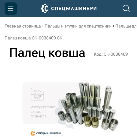
Главная страница
Пальцы и втулки для спецтехники
Пальцы дл
Компания
Палец ковша СК-0038409 СК
Акции
Палец ковша
Код: СК-0038409
Доставка и оплата
Информация
Контакты
3D тур по производству
3D тур по складам
sksale@skdst.ru