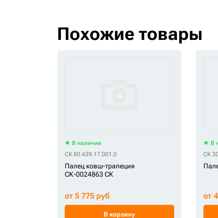
Похожие товары
В наличии
В 
СК 80.439.17.001.0
СК 3
Палец ковш-трапеция
Пале
СК-0024863 СК
от 5 775 руб
от 
В корзину