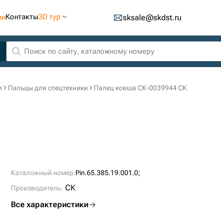
Контакты
3D тур
ии
sksale@skdst.ru
и
Пальцы для спецтехники
Палец ковша СК-0039944 СК
Каталожный номер:
Pin.65.385.19.001.0;
СК
Производитель:
Все характеристики