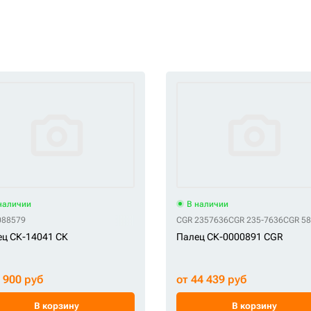
наличии
В наличии
088579
CGR 2357636
CGR 235-7636
CGR 5
ц СК-14041 СК
Палец СК-0000891 CGR
4 900 руб
от 44 439 руб
В корзину
В корзину