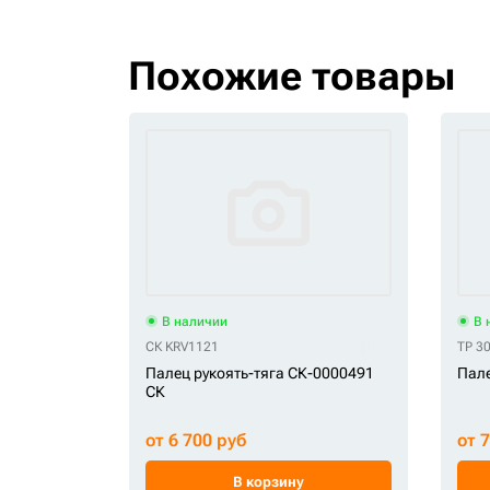
Похожие товары
В наличии
В 
СК KRV1121
TP 3
Палец рукоять-тяга СК-0000491
Пале
СК
от 6 700 руб
от 
В корзину