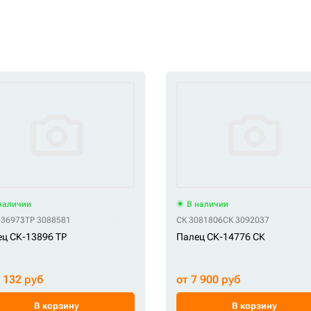
наличии
В наличии
036973
TP 3088581
СК 3081806
СК 3092037
ц СК-13896 TP
Палец СК-14776 СК
7 132 руб
от 7 900 руб
В корзину
В корзину