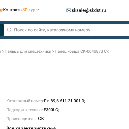
Контакты
3D тур
ии
sksale@skdst.ru
и
Пальцы для спецтехники
Палец ковша СК-0040873 СК
Каталожный номер:
Pin.89,6.611.21.001.0;
Подходит к технике:
E300LC;
СК
Производитель:
Все характеристики