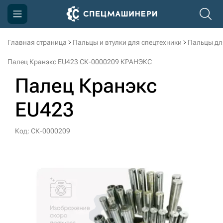
Главная страница
Пальцы и втулки для спецтехники
Пальцы дл
Компания
Палец Кранэкс EU423 СК-0000209 КРАНЭКС
Акции
Палец Кранэкс
Доставка и оплата
EU423
Информация
Контакты
Код: СК-0000209
3D тур по производству
3D тур по складам
sksale@skdst.ru