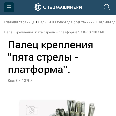
Главная страница
Пальцы и втулки для спецтехники
Пальцы дл
Компания
Палец крепления "пята стрелы - платформа". СК-13708 CNH
Акции
Палец крепления
Доставка и оплата
"пята стрелы -
Информация
платформа".
Контакты
3D тур по производству
Код: СК-13708
3D тур по складам
sksale@skdst.ru