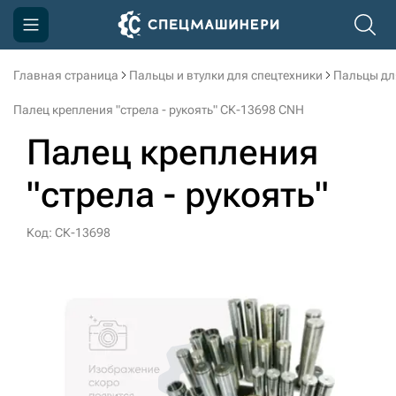
Главная страница
Пальцы и втулки для спецтехники
Пальцы дл
Компания
Палец крепления "стрела - рукоять" СК-13698 CNH
Акции
Палец крепления
Доставка и оплата
"стрела - рукоять"
Информация
Контакты
Код: СК-13698
3D тур по производству
3D тур по складам
sksale@skdst.ru