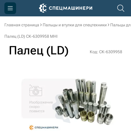
Главная страница
Пальцы и втулки для спецтехники
Пальцы дл
Компания
Палец (LD) СК-6309958 MHI
Акции
Палец (LD)
Код: СК-6309958
Доставка и оплата
Информация
Контакты
3D тур по производству
3D тур по складам
sksale@skdst.ru