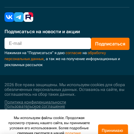
Подписаться
на новости и акции
Подписаться
Нажимая на "Подписаться" я даю
согласие
на
обработку
персональных данных
, а так же на получение информационных и
рекламных рассылок
2026 Все права защищены. Мы используем cookies для сбора
обезличенных персональных данных. Оставаясь на сайте, вы
соглашаетесь на сбор таких данных.
Политика конфиденциальности
Пользовательское соглашение
Политика обработки персональных данных
Мы используем файлы cookie. Продолжая
Поддержка и развитие
просмотр страниц нашего сайта, вы принимаете
условия его использования. Более подробные
Принимаю
сведения смотрите в нашей
политике