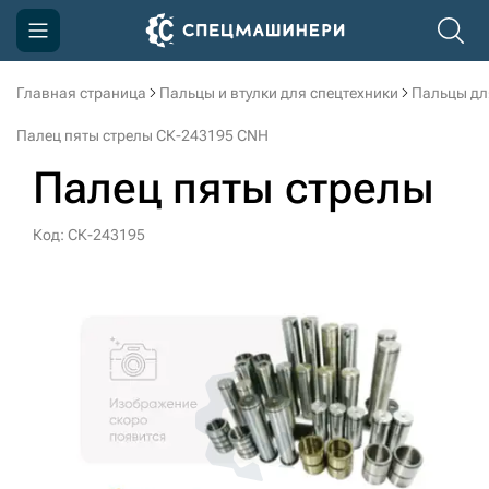
Главная страница
Пальцы и втулки для спецтехники
Пальцы дл
Компания
Палец пяты стрелы СК-243195 CNH
Акции
Палец пяты стрелы
Доставка и оплата
Код: СК-243195
Информация
Контакты
3D тур по производству
3D тур по складам
sksale@skdst.ru