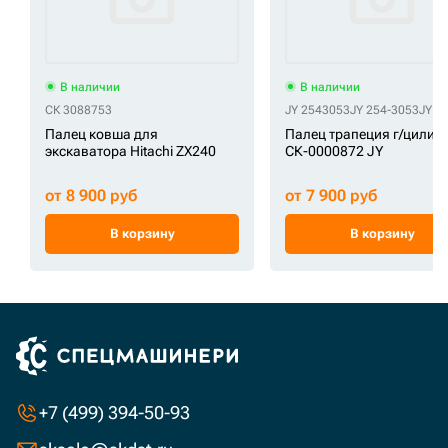
В наличии
В наличии
СК 3088753
JY 2543053
JY 254-3053
JY 4
Палец ковша для
Палец трапеция г/цилин
экскаватора Hitachi ZX240
СК-0000872 JY
от 8 900 руб
от 7 900 руб
В корзину
В корзину
+7 (499) 394-50-93