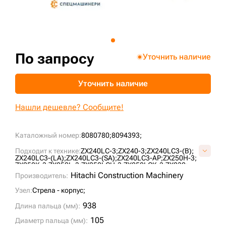
+7 (499) 394-50-93
По запросу
Уточнить наличие
Уточнить наличие
Нашли дешевле? Сообщите!
Каталожный номер:
8080780;
8094393;
Подходит к технике:
ZX240LC-3;
ZX240-3;
ZX240LC3-(B);
ZX240LC3-(LA);
ZX240LC3-(SA);
ZX240LC3-AP;
ZX250H-3;
ZX250K-3;
ZX250L-3;
ZX250LCH-3;
ZX250LCK-3;
ZX230;
ZX230LC;
ZX230LCLA;
ZX230LCSA;
ZX240H;
ZX240LCH;
Hitachi Construction Machinery
Производитель:
ZX240LCK;
ZX270-3;
ZX270LC-3;
ZX270;
ZX270LC;
ZX280L-3;
ZX280L3-AP;
ZX270LC3-AP;
Узел:
Стрела - корпус;
938
Длина пальца (мм):
105
Диаметр пальца (мм):