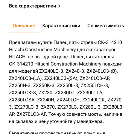
Все характеристики
Описание
Характеристики
Совместимость
Д
Предлагаем купить Палец пяты стрелы СК-314210
Hitachi Construction Machinery для экскаваторов
HITACHI по выгодной цене. Палец пяты стрелы
СК-314210 Hitachi Construction Machinery подходит
для моделей ZX240LC-3, ZX240-3, ZX240LC3-(B),
ZX240LC3-(LA), ZX240LC3-(SA), ZX240LC3-AP,
ZX250H-3, ZX250K-3, ZX250L-3, ZX250LCH-3,
ZX250LCK-3, ZX230, ZX230LC, ZX230LCLA,
ZX230LCSA, ZX240H, ZX240LCH, ZX240LCK, ZX270-
3, ZX270LC-3, ZX270, ZX270LC, ZX280L-3, ZX280L3-
AP, ZX270LC3-AP. Точную совместимость, наличие
на складах и цену уточняйте у менеджера.
Гарантируем профессиональную помощь в