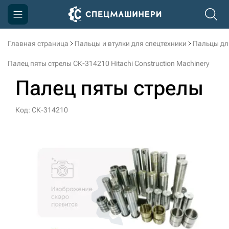
Главная страница
Пальцы и втулки для спецтехники
Пальцы дл
Компания
Палец пяты стрелы СК-314210 Hitachi Construction Machinery
Акции
Палец пяты стрелы
Доставка и оплата
Код: СК-314210
Информация
Контакты
3D тур по производству
3D тур по складам
sksale@skdst.ru