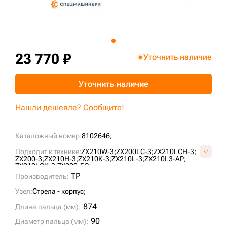
+7 (499) 394-50-93
23 770 ₽
Уточнить наличие
Уточнить наличие
Нашли дешевле? Сообщите!
Каталожный номер:
8102646;
Подходит к технике:
ZX210W-3;
ZX200LC-3;
ZX210LCH-3;
ZX200-3;
ZX210H-3;
ZX210K-3;
ZX210L-3;
ZX210L3-AP;
ZX210LCK-3;
ZX200-5G;
TP
Производитель:
Узел:
Стрела - корпус;
874
Длина пальца (мм):
90
Диаметр пальца (мм):