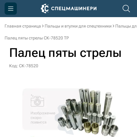
Главная страница
Пальцы и втулки для спецтехники
Пальцы дл
Компания
Палец пяты стрелы СК-78520 TP
Акции
Палец пяты стрелы
Доставка и оплата
Код: СК-78520
Информация
Контакты
3D тур по производству
3D тур по складам
sksale@skdst.ru