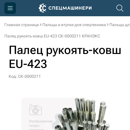
Главная страница
Пальцы и втулки для спецтехники
Пальцы дл
Компания
Палец рукоять-ковш EU-423 СК-0000211 КРАНЭКС
Акции
Палец рукоять-ковш
Доставка и оплата
EU-423
Информация
Контакты
Код: СК-0000211
3D тур по производству
3D тур по складам
sksale@skdst.ru