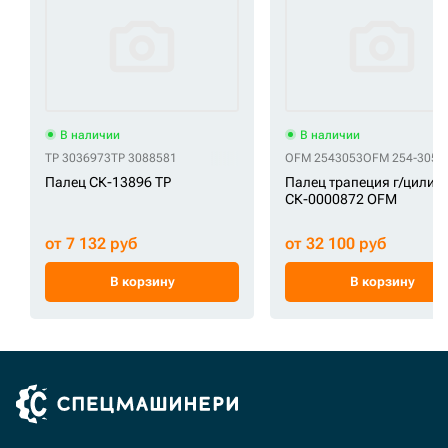
В наличии
В наличии
TP 3036973
TP 3088581
OFM 2543053
OFM 254-3053
Палец СК-13896 TP
Палец трапеция г/цилин
СК-0000872 OFM
от 7 132 руб
от 32 100 руб
В корзину
В корзину