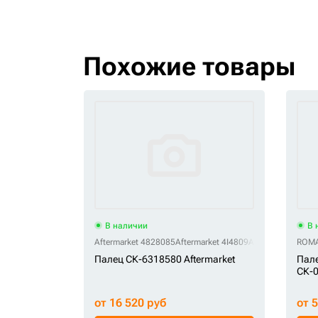
Похожие товары
В наличии
В 
Aftermarket 4828085
Aftermarket 4I4809
Aftermarket 4I-48
ROMA
Палец СК-6318580 Aftermarket
Пале
СК-
от 16 520 руб
от 