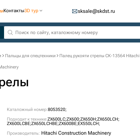
Контакты
3D тур
ии
sksale@skdst.ru
и
Пальцы для спецтехники
Палец рукояти стрелы СК-13564 Hitachi 
Machinery
трелы
Каталожный номер:
8053520;
Подходит к технике:
ZX600LC;
ZX600;
ZX650H;
ZX650LCH;
ZX600LCBE;
ZX650LCHBE;
ZX600BE;
EX550LCH;
Hitachi Construction Machinery
Производитель: