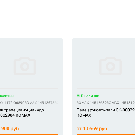
наличии
В наличии
09
X 1172-06890
ROMAX 14512678
ROMAX 14540003
ROMAX 14512689
ROMAX SA1172-06890
ROMAX 1454319
ROMAX
ц трапеция-г/цилиндр
Палец рукоять-тяги СК-0002
0002984 ROMAX
ROMAX
5 900 руб
от 10 669 руб