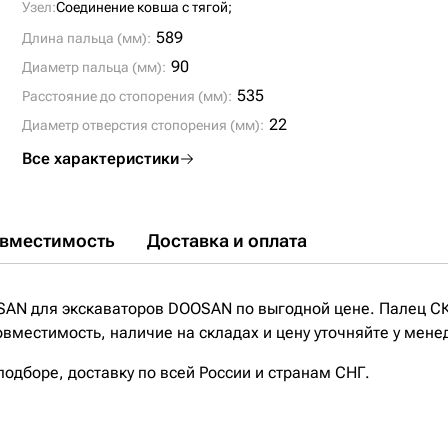
Узел:
Соединение ковша с тягой;
589
Длина пальца (мм):
90
Диаметр пальца (мм):
535
Расстояние до стопорения (мм):
22
Диаметр отверстия стопорения (мм):
Все характеристики
вместимость
Доставка и оплата
SAN для экскаваторов DOOSAN по выгодной цене. Палец С
местимость, наличие на складах и цену уточняйте у мене
дборе, доставку по всей России и странам СНГ.