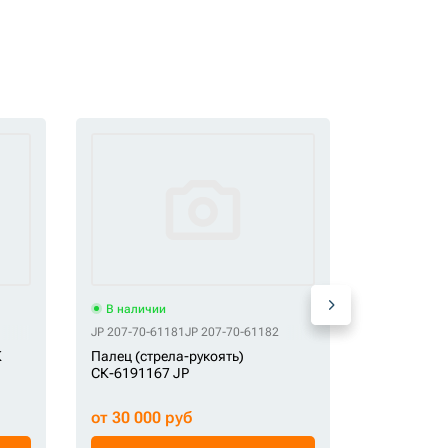
В наличии
В наличи
JP 207-70-61181
JP 207-70-61182
TP 3088579
К
Палец (стрела-рукоять)
Палец СК-
СК-6191167 JP
от 30 000 руб
от 5 300 