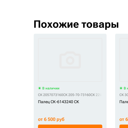
Похожие товары
В наличии
В 
СК 2057073160
СК 205-70-73160
СК 22U7021190
СК 22U
СК 3
Палец СК-6143240 СК
Пале
от 6 500 руб
от 