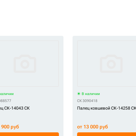
наличии
В наличии
-70-21190
088577
СК 22U-70-21191
СК 22U-70-21191NK
СК 3090418
СК 22U-70-21192
ц СК-14043 СК
Палец ковшевой СК-14258 С
6 900 руб
от 13 000 руб