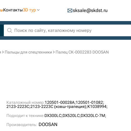
Контакты
3D тур
ии
sksale@skdst.ru
и
Пальцы для спецтехники
Палец СК-0002283 DOOSAN
Каталожный номер:
120501-00028A;
120501-01082;
2123-2223C;
2123-2223С (ковш-трапеция);
K1038994;
Подходит к технике:
DX300LC;
DX520LC;
DX320LC-7M;
DOOSAN
Производитель: