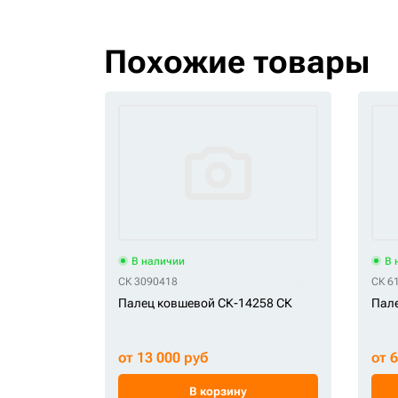
Похожие товары
В наличии
В 
СК 3090418
СК 6
Палец ковшевой СК-14258 СК
Пале
от 13 000 руб
от 
В корзину