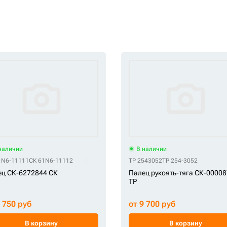
наличии
В наличии
1N6-11111
СК 61N6-11112
TP 2543052
TP 254-3052
ц СК-6272844 СК
Палец рукоять-тяга СК-0000
TP
6 750 руб
от 9 700 руб
В корзину
В корзину