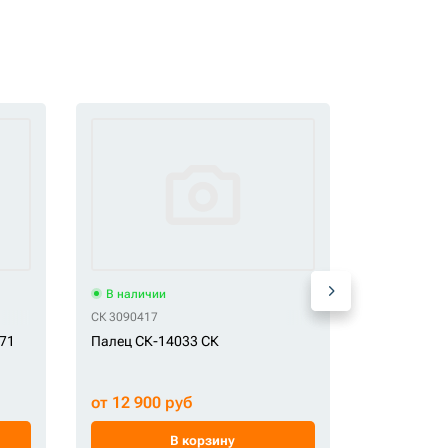
В наличии
В наличи
СК 3090417
OFM 301456
871
Палец СК-14033 СК
Палец ков
от 12 900 руб
от 35 489
В корзину