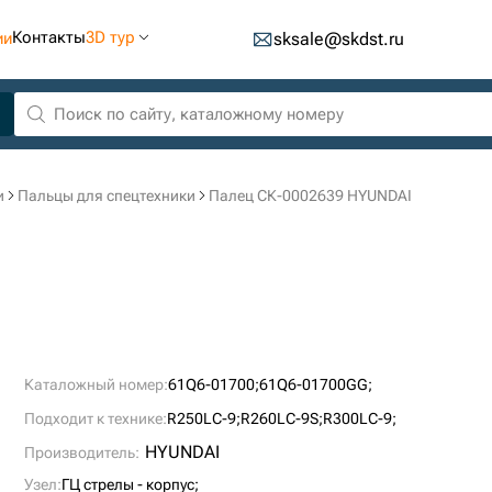
Контакты
3D тур
ии
sksale@skdst.ru
и
Пальцы для спецтехники
Палец СК-0002639 HYUNDAI
Каталожный номер:
61Q6-01700;
61Q6-01700GG;
Подходит к технике:
R250LC-9;
R260LC-9S;
R300LC-9;
HYUNDAI
Производитель:
Узел:
ГЦ стрелы - корпус;