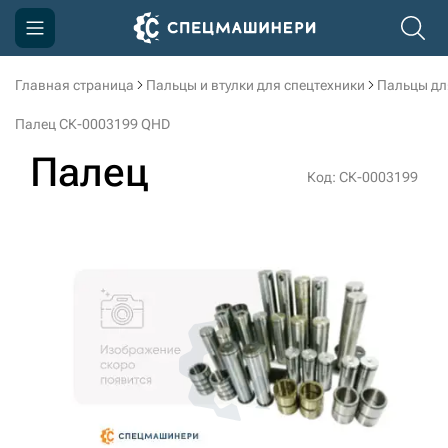
Главная страница
Пальцы и втулки для спецтехники
Пальцы дл
Компания
Палец СК-0003199 QHD
Акции
Палец
Код: СК-0003199
Доставка и оплата
Информация
Контакты
3D тур по производству
3D тур по складам
sksale@skdst.ru