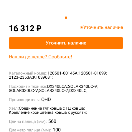
+7 (499) 394-50-93
16 312 ₽
Уточнить наличие
Уточнить наличие
Нашли дешевле? Сообщите!
Каталожный номер:
120501-00145A;
120501-01099;
2123-2353A;
К1039631;
Подходит к технике:
DX340LCA;
SOLAR340LC-V;
SOLAR330LC-V;
SOLAR340LC-7;
DX340LC;
QHD
Производитель:
Узел:
Соединение тяг ковша с ГЦ ковша;
Крепление кронштейна ковша к рукояти;
560
Длина пальца (мм):
100
Диаметр пальца (мм):