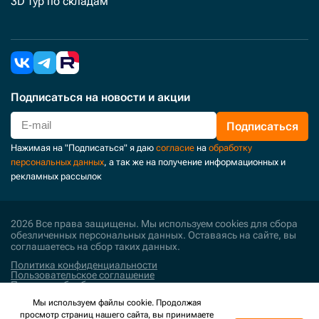
3D тур по складам
Подписаться
на новости и акции
Подписаться
Нажимая на "Подписаться" я даю
согласие
на
обработку
персональных данных
, а так же на получение информационных и
рекламных рассылок
2026 Все права защищены. Мы используем cookies для сбора
обезличенных персональных данных. Оставаясь на сайте, вы
соглашаетесь на сбор таких данных.
Политика конфиденциальности
Пользовательское соглашение
Политика обработки персональных данных
Мы используем файлы cookie. Продолжая
Поддержка и развитие
просмотр страниц нашего сайта, вы принимаете