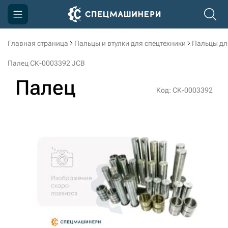
Главная страница
Пальцы и втулки для спецтехники
Пальцы дл
Компания
Палец СК-0003392 JCB
Акции
Палец
Код: СК-0003392
Доставка и оплата
Информация
Контакты
3D тур по производству
3D тур по складам
sksale@skdst.ru