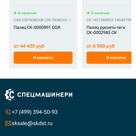
В наличии
В наличии
CGR 2357636
CGR 235-7636
CGR 5809007
CGR CA5809007
СК 14512689
СК 14543195
СК
Палец СК-0000891 CGR
Палец рукоять-тяги
СК-0002985 СК
от 44 439 руб
от 6 900 руб
В корзину
В корзину
+7 (499) 394-50-93
sksale@skdst.ru