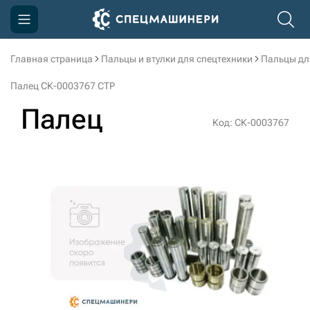
Главная страница
Пальцы и втулки для спецтехники
Пальцы дл
Компания
Палец СК-0003767 CTP
Акции
Палец
Код: СК-0003767
Доставка и оплата
Информация
Контакты
3D тур по производству
3D тур по складам
sksale@skdst.ru