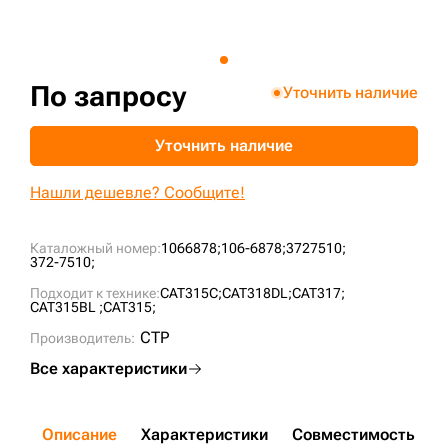
+7 (499) 394-50-93
По запросу
Уточнить наличие
Уточнить наличие
Нашли дешевле? Сообщите!
Каталожный номер:
1066878;
106-6878;
3727510;
372-7510;
Подходит к технике:
CAT315C;
CAT318DL;
CAT317;
CAT315BL ;
CAT315;
CTP
Производитель:
Все характеристики
Описание
Характеристики
Совместимость
Д