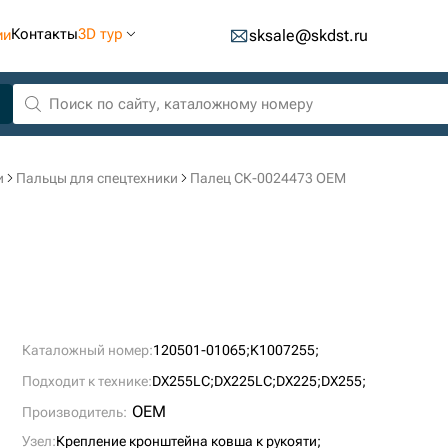
Контакты
3D тур
ии
sksale@skdst.ru
и
Пальцы для спецтехники
Палец СК-0024473 OEM
Каталожный номер:
120501-01065;
K1007255;
Подходит к технике:
DX255LC;
DX225LC;
DX225;
DX255;
OEM
Производитель:
Узел:
Крепление кронштейна ковша к рукояти;