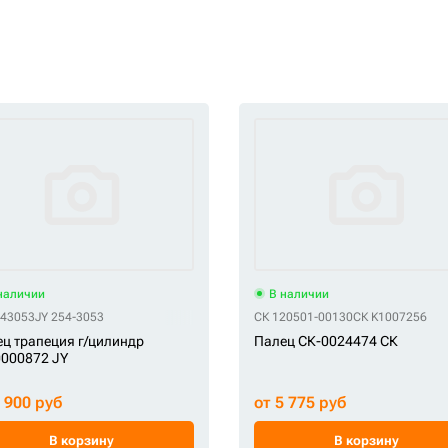
наличии
В наличии
543053
JY 254-3053
СК 120501-00130
СК K1007256
ц трапеция г/цилиндр
Палец СК-0024474 СК
000872 JY
7 900 руб
от 5 775 руб
В корзину
В корзину