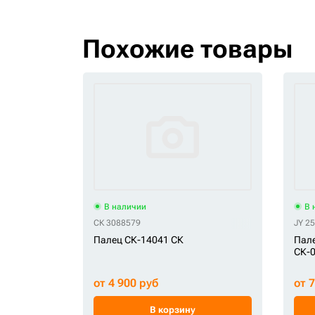
Похожие товары
В наличии
В 
СК 3088579
JY 2
Палец СК-14041 СК
Пале
СК-0
от 4 900 руб
от 
В корзину