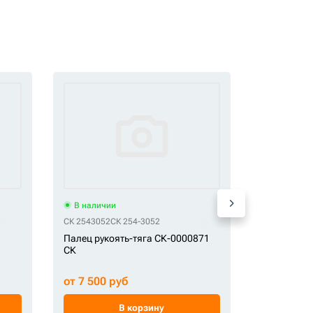
В наличии
В наличи
СК 2543052
СК 254-3052
СК 61N6-11
Палец рукоять-тяга СК-0000871
Палец СК-
СК
от 7 500 руб
от 6 900 
В корзину