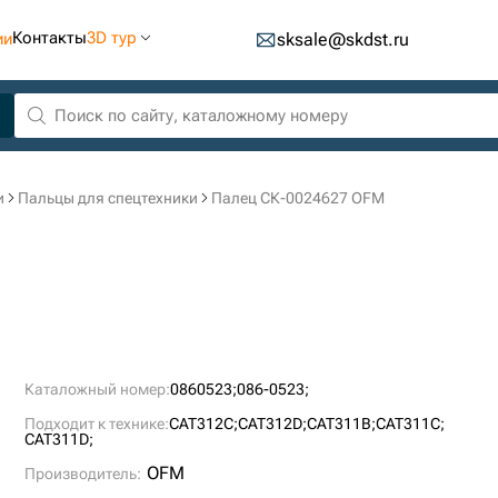
Контакты
3D тур
ии
sksale@skdst.ru
и
Пальцы для спецтехники
Палец СК-0024627 OFM
Каталожный номер:
0860523;
086-0523;
Подходит к технике:
CAT312C;
CAT312D;
CAT311B;
CAT311C;
CAT311D;
OFM
Производитель: