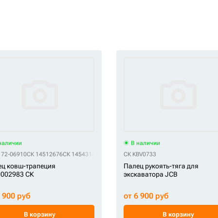
наличии
В наличии
172-06910
СК 14512676
СК 14543130
СК 14616326
СК KBV0733
СК TA-130
СК VOE14512676
СК
ц ковш-трапеция
Палец рукоять-тяга для
0002983 СК
экскаватора JCB
7 900 руб
от 6 900 руб
В корзину
В корзину