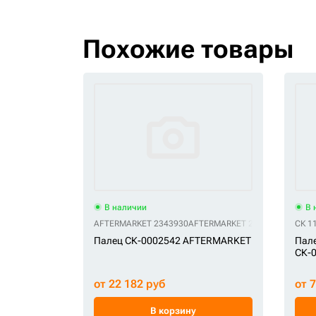
Похожие товары
В наличии
В 
AFTERMARKET 2343930
AFTERMARKET 234-3930
СК 1
Палец СК-0002542 AFTERMARKET
Пале
СК-
от 22 182 руб
от 
В корзину