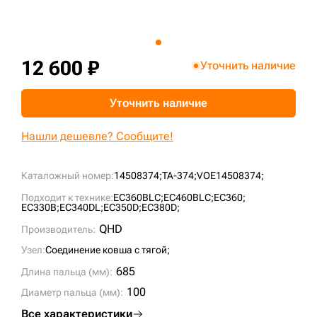
+7 (499) 394-50-93
12 600 ₽
Уточнить наличие
Уточнить наличие
Нашли дешевле? Сообщите!
Каталожный номер:
14508374;
TA-374;
VOE14508374;
Подходит к технике:
EC360BLC;
EC460BLC;
EC360;
EC330B;
EC340DL;
EC350D;
EC380D;
QHD
Производитель:
Узел:
Соединение ковша с тягой;
685
Длина пальца (мм):
100
Диаметр пальца (мм):
Все характеристики