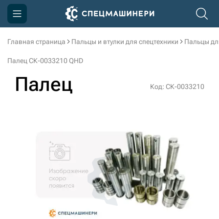
Главная страница
Пальцы и втулки для спецтехники
Пальцы дл
Компания
Палец СК-0033210 QHD
Акции
Палец
Код: СК-0033210
Доставка и оплата
Информация
Контакты
3D тур по производству
3D тур по складам
sksale@skdst.ru