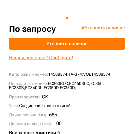
+7 (499) 394-50-93
По запросу
Уточнить наличие
Уточнить наличие
Нашли дешевле? Сообщите!
Каталожный номер:
14508374;
TA-374;
VOE14508374;
Подходит к технике:
EC360BLC;
EC460BLC;
EC360;
EC330B;
EC340DL;
EC350D;
EC380D;
СК
Производитель:
Узел:
Соединение ковша с тягой;
685
Длина пальца (мм):
100
Диаметр пальца (мм):
Все характеристики