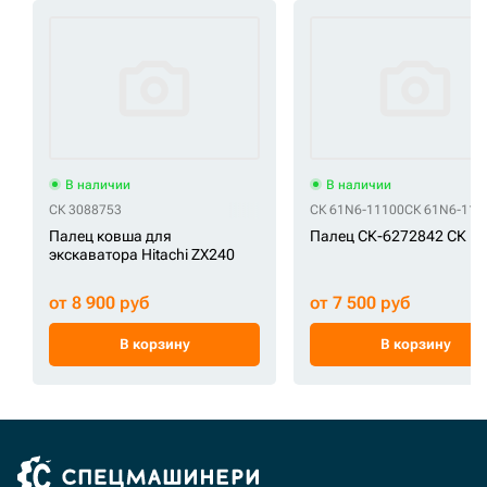
В наличии
В наличии
СК 3088753
СК 61N6-11100
СК 61N6-111
Палец ковша для
Палец СК-6272842 СК
экскаватора Hitachi ZX240
от 8 900 руб
от 7 500 руб
В корзину
В корзину