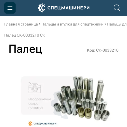
Главная страница
Пальцы и втулки для спецтехники
Пальцы дл
Компания
Палец СК-0033210 СК
Акции
Палец
Код: СК-0033210
Доставка и оплата
Информация
Контакты
3D тур по производству
3D тур по складам
sksale@skdst.ru