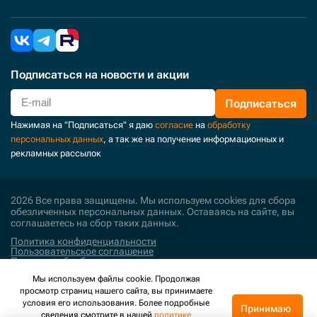
Подписаться
на новости и акции
Подписаться
Нажимая на "Подписаться" я даю
согласие
на
обработку
персональных данных
, а так же на получение информационных и
рекламных рассылок
2026 Все права защищены. Мы используем cookies для сбора
обезличенных персональных данных. Оставаясь на сайте, вы
соглашаетесь на сбор таких данных.
Политика конфиденциальности
Пользовательское соглашение
Политика обработки персональных данных
Мы используем файлы cookie. Продолжая
Поддержка и развитие
просмотр страниц нашего сайта, вы принимаете
условия его использования. Более подробные
Принимаю
сведения смотрите в нашей
политике