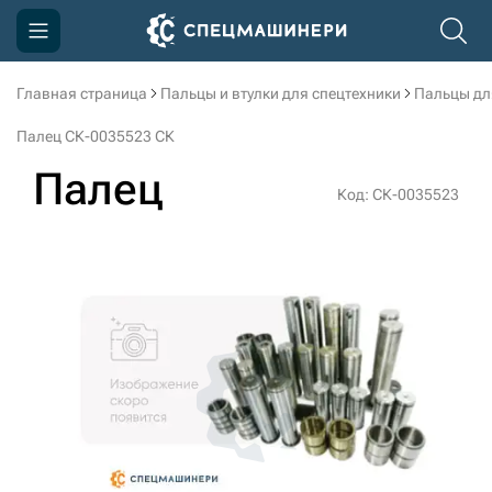
Главная страница
Пальцы и втулки для спецтехники
Пальцы дл
Компания
Палец СК-0035523 СК
Акции
Палец
Код: СК-0035523
Доставка и оплата
Информация
Контакты
3D тур по производству
3D тур по складам
sksale@skdst.ru