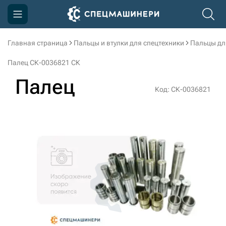
Главная страница
Пальцы и втулки для спецтехники
Пальцы дл
Компания
Палец СК-0036821 СК
Акции
Палец
Код: СК-0036821
Доставка и оплата
Информация
Контакты
3D тур по производству
3D тур по складам
sksale@skdst.ru