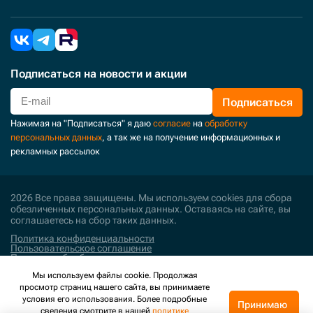
Подписаться
на новости и акции
Подписаться
Нажимая на "Подписаться" я даю
согласие
на
обработку
персональных данных
, а так же на получение информационных и
рекламных рассылок
2026 Все права защищены. Мы используем cookies для сбора
обезличенных персональных данных. Оставаясь на сайте, вы
соглашаетесь на сбор таких данных.
Политика конфиденциальности
Пользовательское соглашение
Политика обработки персональных данных
Мы используем файлы cookie. Продолжая
Поддержка и развитие
просмотр страниц нашего сайта, вы принимаете
условия его использования. Более подробные
Принимаю
сведения смотрите в нашей
политике