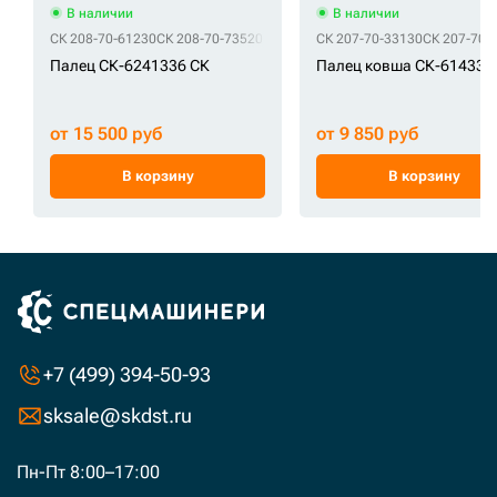
В наличии
В наличии
СК 208-70-61230
СК 208-70-73520
СК 207-70-33130
СК 207-70-
Палец СК-6241336 СК
Палец ковша СК-614332
от 15 500 руб
от 9 850 руб
В корзину
В корзину
+7 (499) 394-50-93
sksale@skdst.ru
Пн-Пт 8:00–17:00