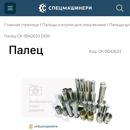
Главная страница
Пальцы и втулки для спецтехники
Пальцы дл
Компания
Палец СК-0042633 OEM
Акции
Палец
Код: СК-0042633
Доставка и оплата
Информация
Контакты
3D тур по производству
3D тур по складам
sksale@skdst.ru