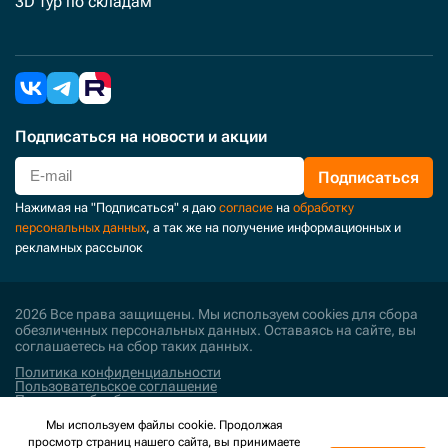
3D тур по складам
Подписаться
на новости и акции
Подписаться
Нажимая на "Подписаться" я даю
согласие
на
обработку
персональных данных
, а так же на получение информационных и
рекламных рассылок
2026 Все права защищены. Мы используем cookies для сбора
обезличенных персональных данных. Оставаясь на сайте, вы
соглашаетесь на сбор таких данных.
Политика конфиденциальности
Пользовательское соглашение
Политика обработки персональных данных
Мы используем файлы cookie. Продолжая
Поддержка и развитие
просмотр страниц нашего сайта, вы принимаете