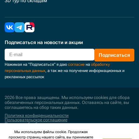
3D тур по складам
Подписаться
на новости и акции
Подписаться
Нажимая на "Подписаться" я даю
согласие
на
обработку
персональных данных
, а так же на получение информационных и
рекламных рассылок
2026 Все права защищены. Мы используем cookies для сбора
обезличенных персональных данных. Оставаясь на сайте, вы
соглашаетесь на сбор таких данных.
Политика конфиденциальности
Пользовательское соглашение
Политика обработки персональных данных
Мы используем файлы cookie. Продолжая
Поддержка и развитие
просмотр страниц нашего сайта, вы принимаете