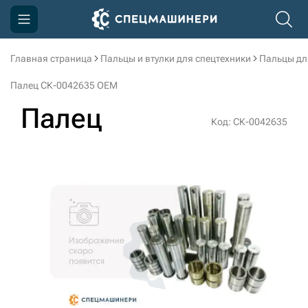
Главная страница
Пальцы и втулки для спецтехники
Пальцы дл
Компания
Палец СК-0042635 OEM
Акции
Палец
Код: СК-0042635
Доставка и оплата
Информация
Контакты
3D тур по производству
3D тур по складам
sksale@skdst.ru