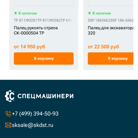
В наличии
В наличии
TP 811/90281
TP 811/90382
TP KRV1380
SSP 1865662
SSP 186-5662
Палец рукоять-стрела
Палец для экскаватора C
СК-0000504 TP
320
от 14 950 руб
от 22 500 руб
В корзину
В корзину
+7 (499) 394-50-93
sksale@skdst.ru