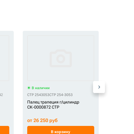
В наличии
В наличи
42
CTP 2543053
CTP 254-3053
СК 2057073
Палец трапеция г/цилиндр
Палец СК-
СК-0000872 CTP
от 26 250 руб
от 6 500 
В корзину