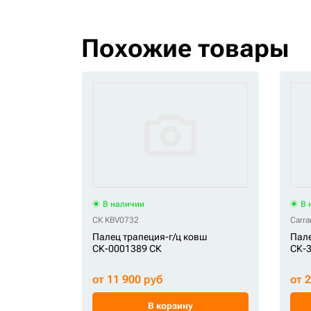
Похожие товары
В наличии
В 
СК KBV0732
Carr
Палец трапеция-г/ц ковш
Пале
СК-0001389 СК
СК-3
от 11 900 руб
от 
В корзину