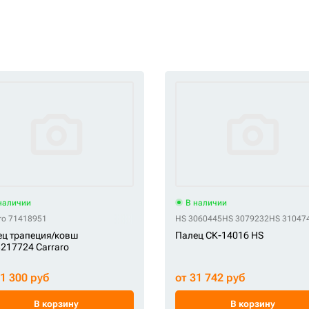
наличии
В наличии
aro 71418951
HS 3060445
HS 3079232
HS 31047
ц трапеция/ковш
Палец СК-14016 HS
217724 Carraro
21 300 руб
от 31 742 руб
В корзину
В корзину