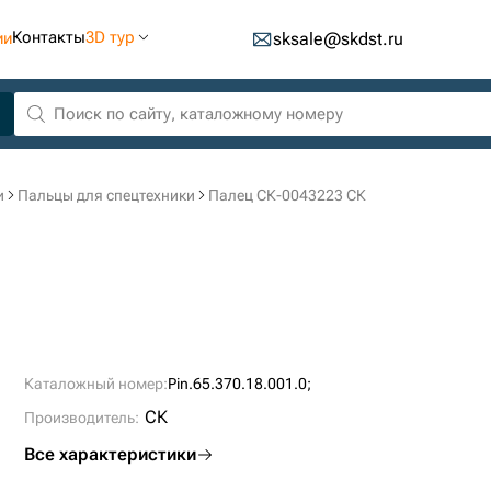
Контакты
3D тур
ии
sksale@skdst.ru
и
Пальцы для спецтехники
Палец СК-0043223 СК
Каталожный номер:
Pin.65.370.18.001.0;
СК
Производитель:
Все характеристики