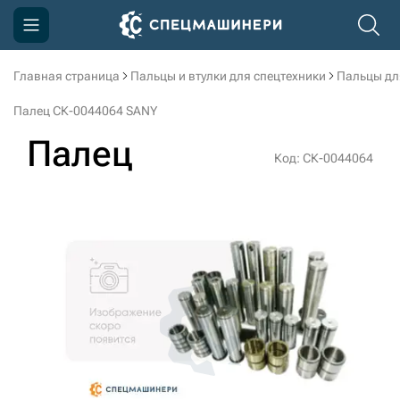
Главная страница
Пальцы и втулки для спецтехники
Пальцы дл
Компания
Палец СК-0044064 SANY
Акции
Палец
Код: СК-0044064
Доставка и оплата
Информация
Контакты
3D тур по производству
3D тур по складам
sksale@skdst.ru