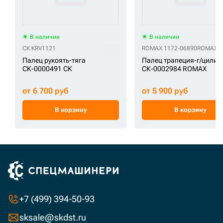
В наличии
В наличии
СК KRV1121
ROMAX 1172-06890
ROMAX 1
Палец рукоять-тяга
Палец трапеция-г/цилин
СК-0000491 СК
СК-0002984 ROMAX
от 6 700 руб
от 5 900 руб
В корзину
В корзину
+7 (499) 394-50-93
sksale@skdst.ru