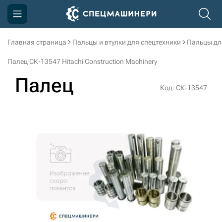
Главная страница
Пальцы и втулки для спецтехники
Пальцы дл
Компания
Палец СК-13547 Hitachi Construction Machinery
Акции
Палец
Код: СК-13547
Доставка и оплата
Информация
Контакты
3D тур по производству
3D тур по складам
sksale@skdst.ru