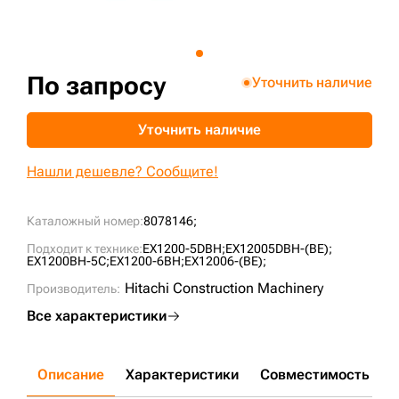
+7 (499) 394-50-93
По запросу
Уточнить наличие
Уточнить наличие
Нашли дешевле? Сообщите!
Каталожный номер:
8078146;
Подходит к технике:
EX1200-5DBH;
EX12005DBH-(BE);
EX1200BH-5C;
EX1200-6BH;
EX12006-(BE);
Hitachi Construction Machinery
Производитель:
Все характеристики
Описание
Характеристики
Совместимость
Д