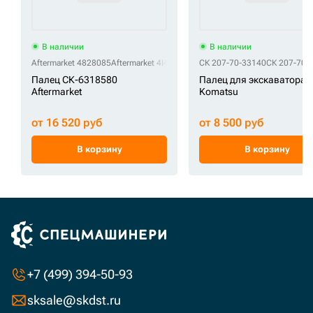
В наличии
В наличии
Aftermarket 4828085
Aftermarket 4I4809
Aftermarket 4I-4809
СК 207-70-33140
СК 207-70-
Палец СК-6318580
Палец для экскаватора
Aftermarket
Komatsu
от 16 520 руб
от 8 500 руб
В корзину
В корзину
+7 (499) 394-50-93
sksale@skdst.ru