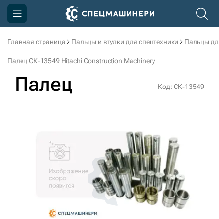
Главная страница
Пальцы и втулки для спецтехники
Пальцы дл
Компания
Палец СК-13549 Hitachi Construction Machinery
Акции
Палец
Код: СК-13549
Доставка и оплата
Информация
Контакты
3D тур по производству
3D тур по складам
sksale@skdst.ru